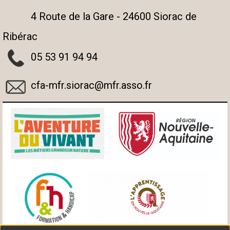
4 Route de la Gare - 24600 Siorac de
Ribérac
05 53 91 94 94
cfa-mfr.siorac@mfr.asso.fr